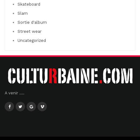
Skateboard
Slam
Sortie d'album
Street wear
Uncategorized
A venir ....