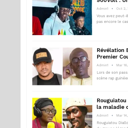
900Volt : U
Admin1
Oct 2,
Vous avez peut-ê
pas encore le cas
Révélation E
Premier Cou
Admin1
Mar 16
Lors de son passa
scène rap guinée
Rouguiatou 
la maladie 
Admin1
Mar 14
Rouguiatou Diall