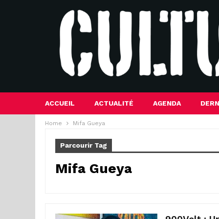
ACCUEIL
ACTUALITÉ
AGENDA
DERN
Home
Mifa Gueya
Parcourir Tag
Mifa Gueya