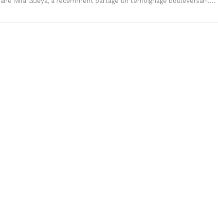
daire Mifa Gueya, a récemment partagé un témoignage bouleversant…