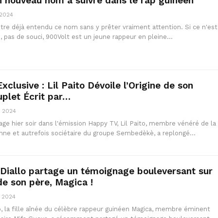
n nouveau nom à suivre dans le rap guinéen
 2024
tre déjà entendu ce nom sans y prêter vraiment attention. Si ce n'est
, pas de souci, 900Volt est un jeune rappeur en pleine…
xclusive : Lil Paito Dévoile l’Origine de son
plet Écrit par…
, 2024
ge hier soir dans l'émission Happy TV, Lil Paito, membre vénéré de la
nne et autrefois sociétaire du groupe Sembedèkè, a replongé…
Diallo partage un témoignage bouleversant sur
de son père, Magica !
, 2024
o, la fille aînée du célèbre rappeur guinéen Magica, membre éminent