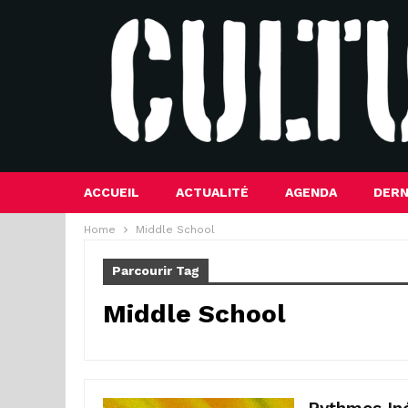
ACCUEIL
ACTUALITÉ
AGENDA
DERN
Home
Middle School
Parcourir Tag
Middle School