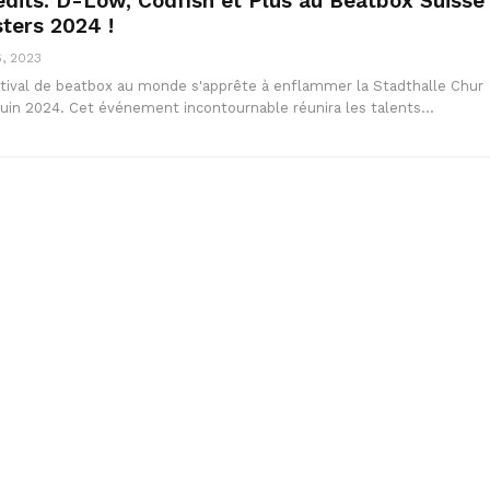
dits: D-Low, Codfish et Plus au Beatbox Suisse
ters 2024 !
, 2023
stival de beatbox au monde s'apprête à enflammer la Stadthalle Chur
r juin 2024. Cet événement incontournable réunira les talents…