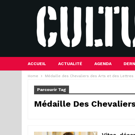
ACCUEIL
ACTUALITÉ
AGENDA
DERN
Home
Médaille des Chevaliers des Arts et des Lettres
Parcourir Tag
Médaille Des Chevaliers