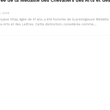
rée de la Médaille des Chevaliers des Arts et de
0, 2024
çaise Vitaa, âgée de 41 ans, a été honorée de la prestigieuse Médaille
es Arts et des Lettres. Cette distinction, considérée comme…