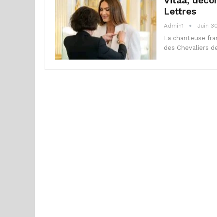
Vitaa, déco
Lettres
Admin1
Juin 3
La chanteuse fran
des Chevaliers d