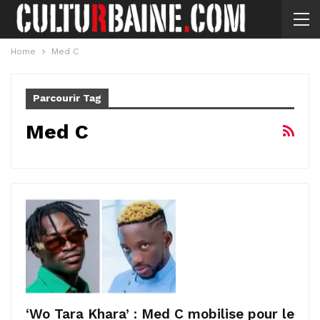
Home
Med C
Parcourir Tag
Med C
‘Wo Tara Khara’ : Med C mobilise pour le