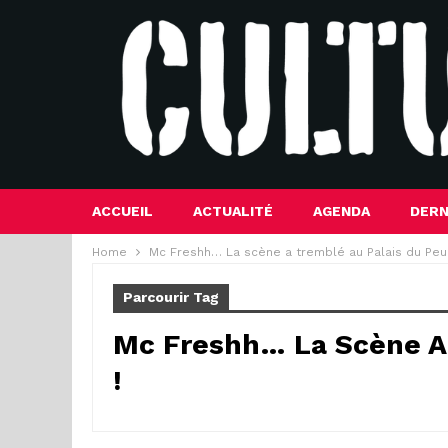
ACCUEIL
ACTUALITÉ
AGENDA
DERN
Home
Mc Freshh… La scène a tremblé au Palais du Peu
Parcourir Tag
Mc Freshh… La Scène A
!