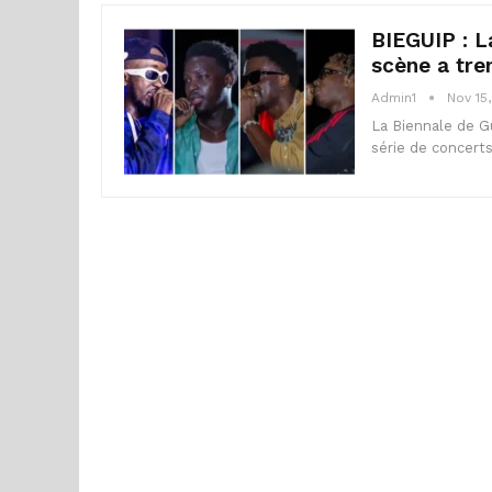
BIEGUIP : L
scène a tre
Admin1
Nov 15
La Biennale de G
série de concert