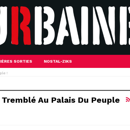
IÈRES SORTIES
NOSTAL-ZIKS
ple !
 Tremblé Au Palais Du Peuple