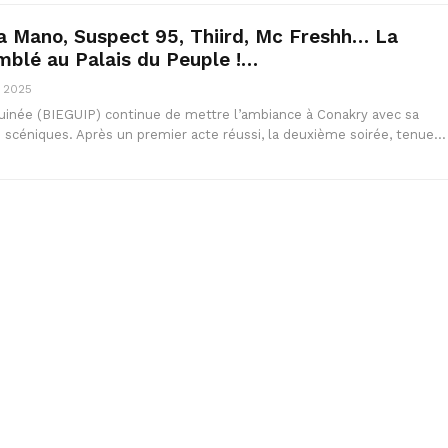
a Mano, Suspect 95, Thiird, Mc Freshh… La
mblé au Palais du Peuple !…
, 2025
uinée (BIEGUIP) continue de mettre l’ambiance à Conakry avec sa
s scéniques. Après un premier acte réussi, la deuxième soirée, tenue…