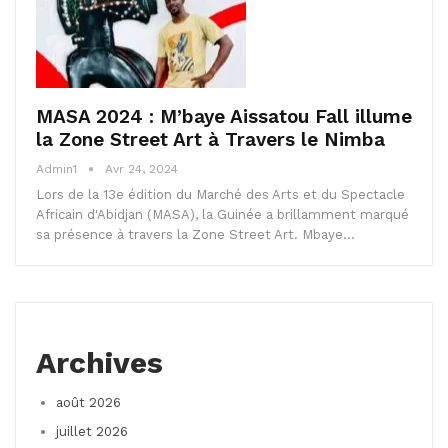
MASA 2024 : M’baye Aissatou Fall illume
la Zone Street Art à Travers le Nimba
Admin1
Avr 24, 2024
Lors de la 13e édition du Marché des Arts et du Spectacle
Africain d'Abidjan (MASA), la Guinée a brillamment marqué
sa présence à travers la Zone Street Art. Mbaye…
Archives
août 2026
juillet 2026