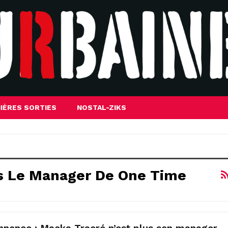
IÈRES SORTIES
NOSTAL-ZIKS
us Le Manager De One Time