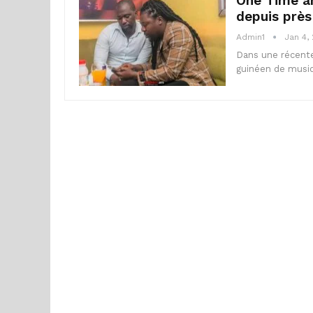
One Time an
depuis près
Admin1
Jan 4,
Dans une récente
guinéen de musiq