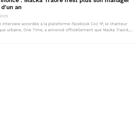
nonce : Macka Traoré n’est plus son manager
 d’un an
 2025
 interview accordée à la plateforme Facebook Coz 1P, le chanteur
ue urbaine, One Time, a annoncé officiellement que Macka Traoré,…