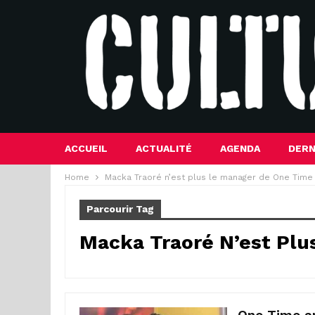
ACCUEIL
ACTUALITÉ
AGENDA
DERN
Home
Macka Traoré n’est plus le manager de One Time
Parcourir Tag
Macka Traoré N’est Pl