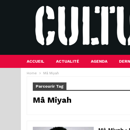
ACCUEIL
ACTUALITÉ
AGENDA
DERN
Home
Mâ Miyah
Parcourir Tag
Mâ Miyah