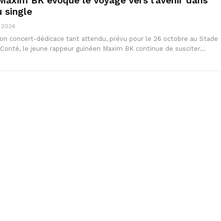
Maxim BK évoque le voyage vers l’avenir dans
 single
 2024
son concert-dédicace tant attendu, prévu pour le 26 octobre au Stade
Conté, le jeune rappeur guinéen Maxim BK continue de susciter…