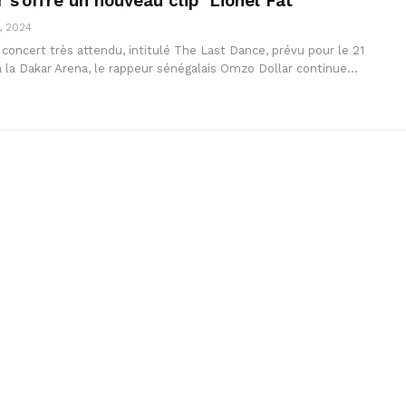
s’offre un nouveau clip ‘Lionel Fat’
, 2024
concert très attendu, intitulé The Last Dance, prévu pour le 21
la Dakar Arena, le rappeur sénégalais Omzo Dollar continue…