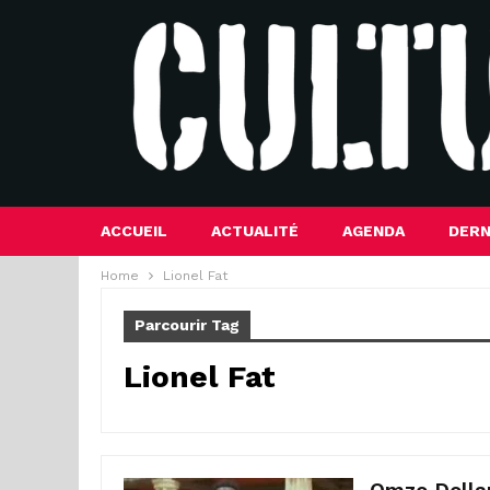
ACCUEIL
ACTUALITÉ
AGENDA
DERN
Home
Lionel Fat
Parcourir Tag
Lionel Fat