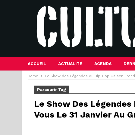
ACCUEIL
ACTUALITÉ
AGENDA
DERN
Home
Le Show des Légendes du Hip-Hop Galsen : rendez
Parcourir Tag
Le Show Des Légendes 
Vous Le 31 Janvier Au G