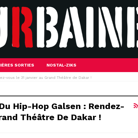
IÈRES SORTIES
NOSTAL-ZIKS
-vous le 31 janvier au Grand Théâtre de Dakar !
Du Hip-Hop Galsen : Rendez-
rand Théâtre De Dakar !