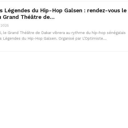
s Légendes du Hip-Hop Galsen : rendez-vous le
au Grand Théâtre de…
, 2025
5, le Grand Théâtre de Dakar vibrera au rythme du hip-hop sénégalais
s Légendes du Hip-Hop Galsen. Organisé par L’Optimiste…