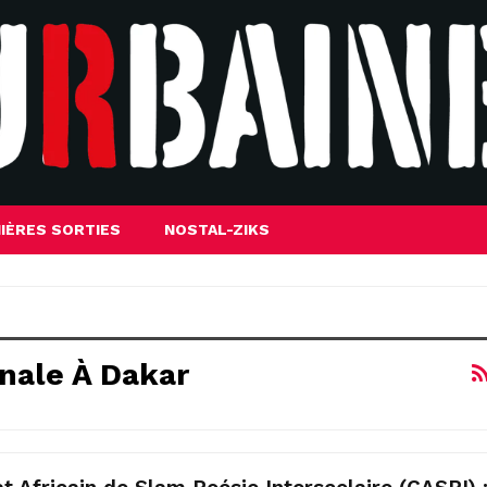
IÈRES SORTIES
NOSTAL-ZIKS
nale À Dakar