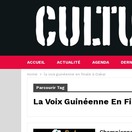
ACCUEIL
ACTUALITÉ
AGENDA
DERN
Home
la voix guinéenne en finale à Dakar
Parcourir Tag
La Voix Guinéenne En Fi