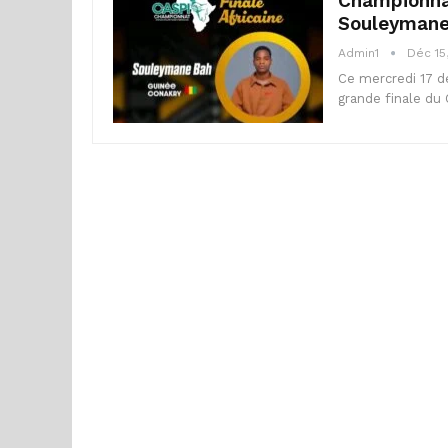
Championnat
Souleymane
Admin1
Déc 15
Ce mercredi 17 dé
grande finale du