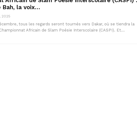
 Africain de Slam Poésie Interscolaire (CASPI) 
 Bah, la voix…
, 2025
cembre, tous les regards seront tournés vers Dakar, où se tiendra la
 Championnat Africain de Slam Poésie Interscolaire (CASPI). Et…