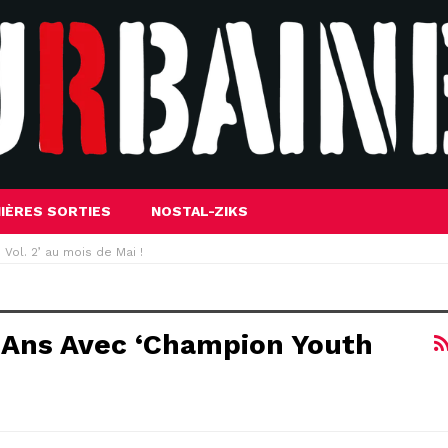
IÈRES SORTIES
NOSTAL-ZIKS
Vol. 2’ au mois de Mai !
0 Ans Avec ‘Champion Youth