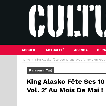
ACCUEIL
ACTUALITÉ
AGENDA
DERN
Home
King Alasko fête ses 10 ans avec ‘Champion Youth 
Parcourir Tag
King Alasko Fête Ses 1
Vol. 2’ Au Mois De Mai !