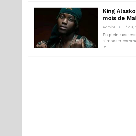
King Alasko
mois de Mai
Admin1
Fév 3,
En pleine ascens
s'imposer comme 
le…