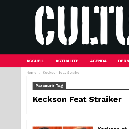
ACCUEIL
ACTUALITÉ
AGENDA
DERN
Home
Keckson feat Straiker
Parcourir Tag
Keckson Feat Straiker