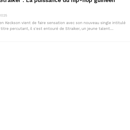
Straiker : La puissance du hip-hop guinéen
 2025
n Keckson vient de faire sensation avec son nouveau single intitulé
titre percutant, il s'est entouré de Straiker, un jeune talent…