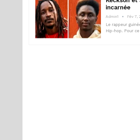
Keckson et 
incarnée
Admin1
Fév 7,
Le rappeur guinée
Hip-hop. Pour ce 