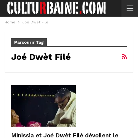
Home
Joé Dwèt Filé
Parcourir Tag
Joé Dwèt Filé
Minissia et Joé Dwèt Filé dévoilent le