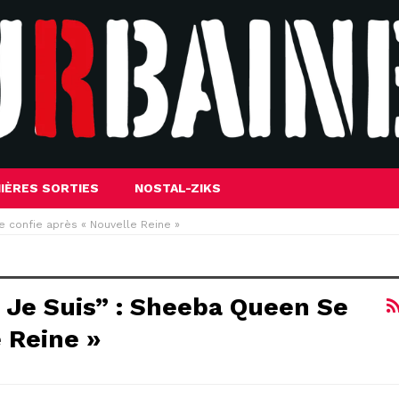
IÈRES SORTIES
NOSTAL-ZIKS
se confie après « Nouvelle Reine »
i Je Suis” : Sheeba Queen Se
 Reine »