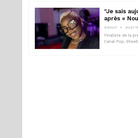
“Je sais auj
après « Nou
Admin1
Août 1
Finaliste de la p
Canal Pop, Sheeb