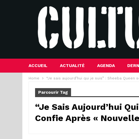
ACCUEIL
ACTUALITÉ
AGENDA
DERN
Home
“Je sais aujourd’hui qui je suis” : Sheeba Queen 
Parcourir Tag
“Je Sais Aujourd’hui Qu
Confie Après « Nouvelle