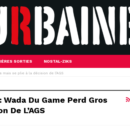
IÈRES SORTIES
NOSTAL-ZIKS
 mais se plie à la décision de l’AGS
r : Wada Du Game Perd Gros
ion De L’AGS