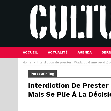
ACCUEIL
ACTUALITÉ
AGENDA
DERN
Home
Interdiction de prester : Wada du Game perd gros
Parcourir Tag
Interdiction De Preste
Mais Se Plie À La Décis