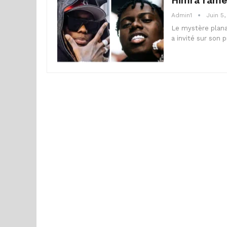
Himra ramèn
Admin1
Juin 5
Le mystère plana
a invité sur son p