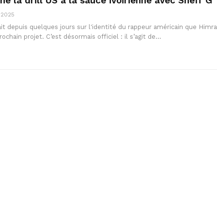
e la drill US à la sauce ivoirienne avec Sheff G
, 2025
it depuis quelques jours sur l'identité du rappeur américain que Himra
rochain projet. C’est désormais officiel : il s’agit de…