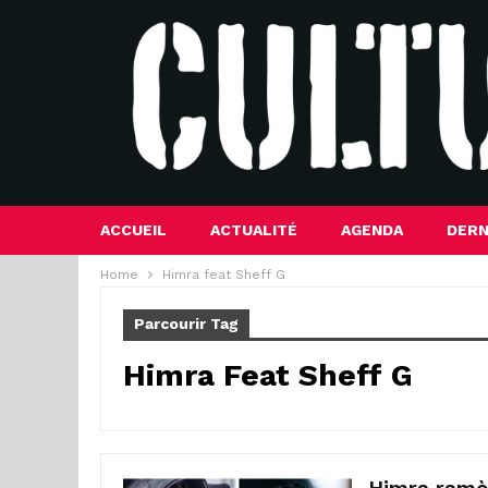
ACCUEIL
ACTUALITÉ
AGENDA
DERN
Home
Himra feat Sheff G
Parcourir Tag
Himra Feat Sheff G