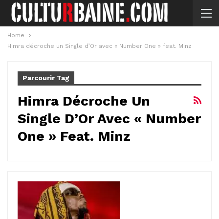
Home
Himra décroche un Single d’Or avec « Number One » feat. Minz
Parcourir Tag
Himra Décroche Un
Single D’Or Avec « Number
One » Feat. Minz