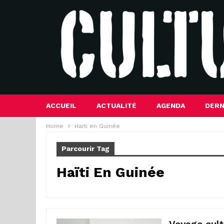
ACCUEIL
ACTUALITÉ
AGENDA
DERN
Home
Haïti en Guinée
Parcourir Tag
Haïti En Guinée