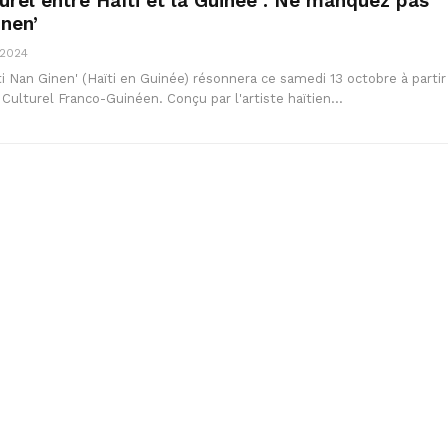
urel entre Haïti et la Guinée : Ne manquez pas
inen’
 2024
ti Nan Ginen' (Haïti en Guinée) résonnera ce samedi 13 octobre à partir
 Culturel Franco-Guinéen. Conçu par l'artiste haïtien…