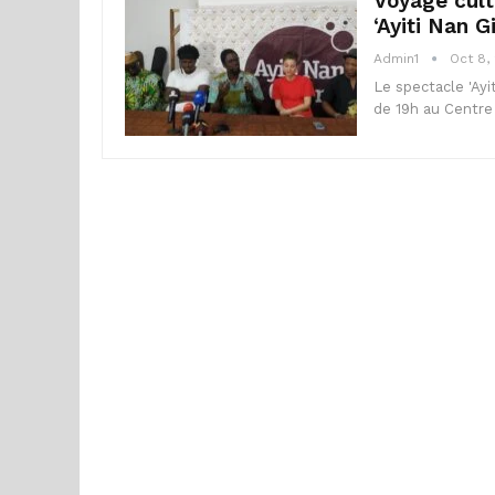
Voyage cult
‘Ayiti Nan G
Admin1
Oct 8,
Le spectacle 'Ayi
de 19h au Centre