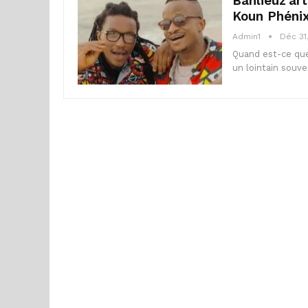
Banlieuz’ar
Koun Phénix
Admin1
Déc 31
Quand est-ce que
un lointain souv