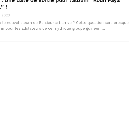
t : Une date de sortie pour l’album “Koun Faya
” !
, 2023
 le nouvel album de Banlieuz'art arrive ? Cette question sera presque
enir pour les adulateurs de ce mythique groupe guinéen.…