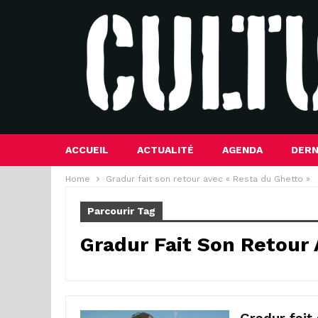
ACCUEIL
ACTUALITÉ
AGENDA
DERN
Home
Gradur fait son retour avec « Resta du Ghetto »
Parcourir Tag
Gradur Fait Son Retour 