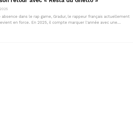
 son retour avec « Resta du Ghetto »
 2025
 absence dans le rap game, Gradur, le rappeur français actuellement
 revient en force. En 2025, il compte marquer l'année avec une…