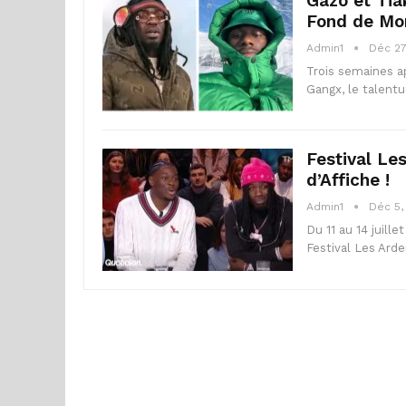
Gazo et Tiak
Fond de Mo
Admin1
Déc 27
Trois semaines ap
Gangx, le talentu
Festival Le
d’Affiche !
Admin1
Déc 5,
Du 11 au 14 juille
Festival Les Ard