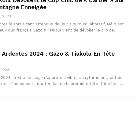
ola Dévoilent le Clip Chic de « Cartier » Sur
ntagne Enneigée
, 2023
rès la sortie tant attendue de leur album collaboratif, Mélo est
eux duo français Gazo & Tiakola vient de dévoiler le clip de…
s Ardentes 2024 : Gazo & Tiakola En Tête
 2023
t 2024, la ville de Liège s'apprête à vibrer au rythme enivrant du
entes. L'annonce tant attendue de la première tête d'affiche a…