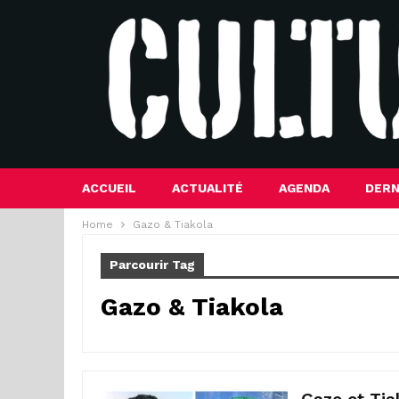
ACCUEIL
ACTUALITÉ
AGENDA
DERN
Home
Gazo & Tiakola
Parcourir Tag
Gazo & Tiakola