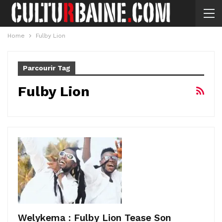
Home
Fulby Lion
Parcourir Tag
Fulby Lion
Welykema : Fulby Lion Tease Son