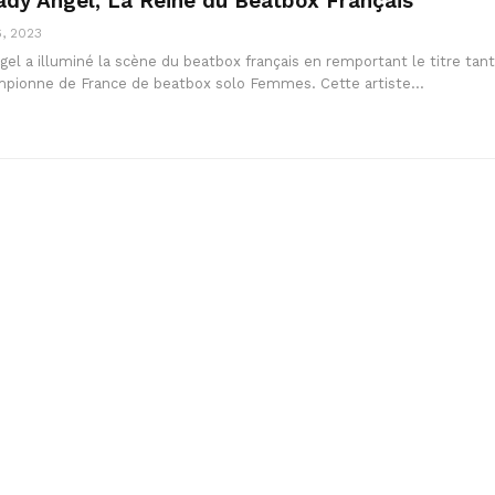
dy Angel, La Reine du Beatbox Français
, 2023
el a illuminé la scène du beatbox français en remportant le titre tant
mpionne de France de beatbox solo Femmes. Cette artiste…