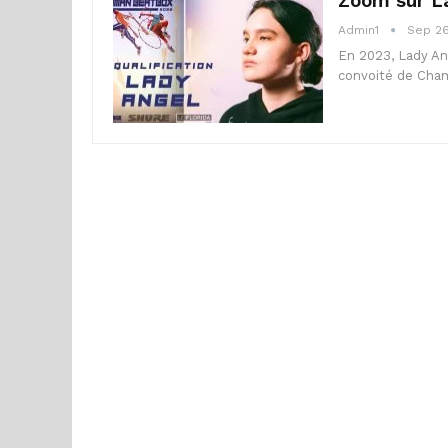
Zoom sur La
Admin1
Sep 26
En 2023, Lady Ang
convoité de Cha