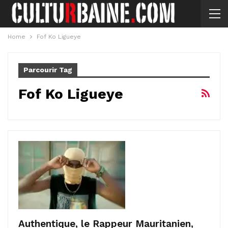
Home
Fof Ko Ligueye
Parcourir Tag
Fof Ko Ligueye
Authentique, le Rappeur Mauritanien,