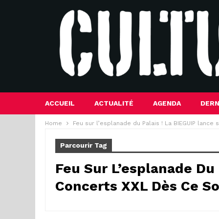
ACCUEIL
ACTUALITÉ
AGENDA
DERN
Home
Feu sur l’esplanade du Palais ! La BIEGUIP lance
Parcourir Tag
Feu Sur L’esplanade Du 
Concerts XXL Dès Ce So