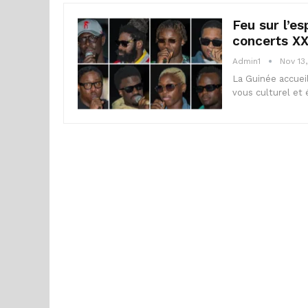
Feu sur l’e
concerts XX
Admin1
Nov 13
La Guinée accuei
vous culturel et