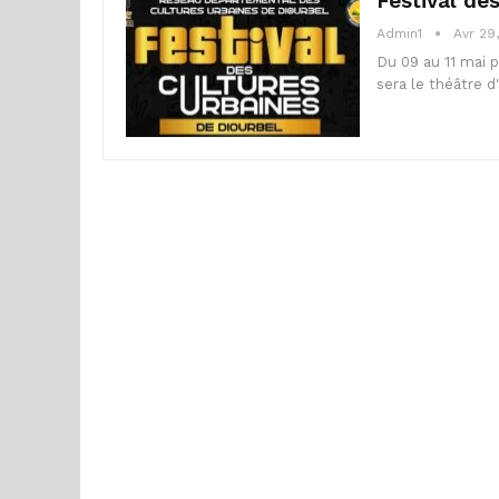
Festival de
Admin1
Avr 29
Du 09 au 11 mai p
sera le théâtre 