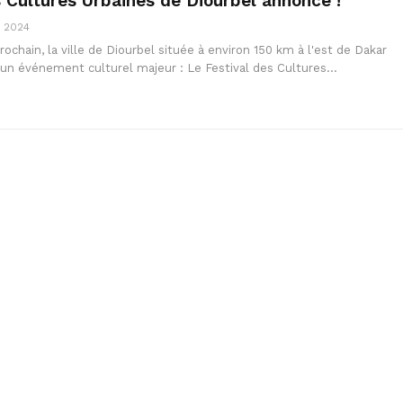
s Cultures Urbaines de Diourbel annoncé !
, 2024
rochain, la ville de Diourbel située à environ 150 km à l'est de Dakar
d'un événement culturel majeur : Le Festival des Cultures…