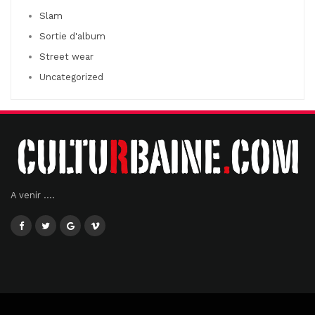
Slam
Sortie d'album
Street wear
Uncategorized
A venir ....