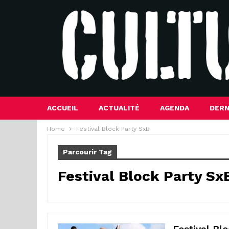
ACCUEIL
ACTUALITÉ
AGENDA
DERN
Home
Festival Block Party SxB
Parcourir Tag
Festival Block Party Sx