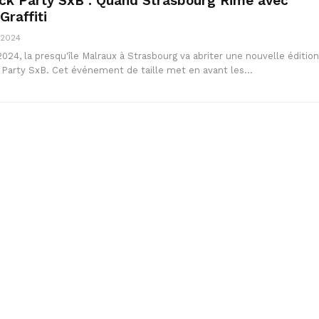
ock Party SxB : Quand Strasbourg Rime avec
Graffiti
 2024
024, la presqu'île Malraux à Strasbourg va abriter une nouvelle édition
k Party SxB. Cet événement de taille met en avant les…