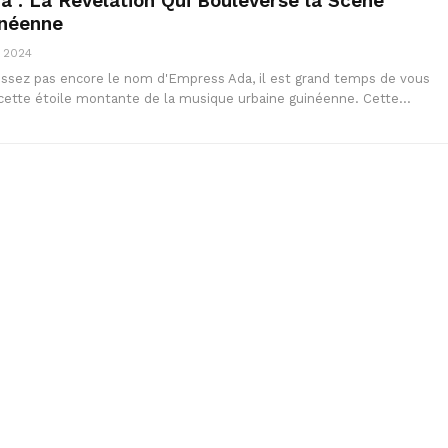
 : La Révélation Qui Bouleverse la Scène
inéenne
, 2024
issez pas encore le nom d'Empress Ada, il est grand temps de vous
c cette étoile montante de la musique urbaine guinéenne. Cette…