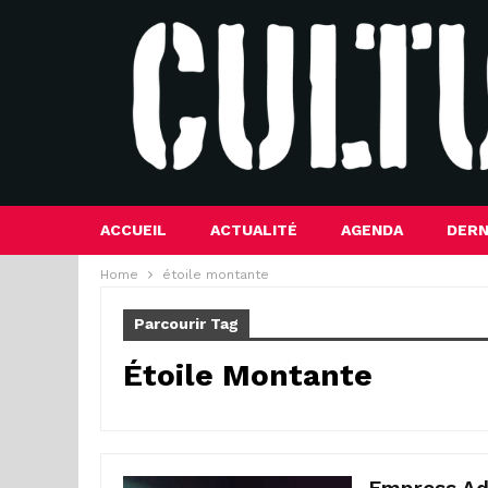
ACCUEIL
ACTUALITÉ
AGENDA
DERN
Home
étoile montante
Parcourir Tag
Étoile Montante