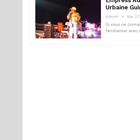
Empress Ada
Urbaine Gu
Admin1
Mai 27
Si vous ne conna
familiariser ave