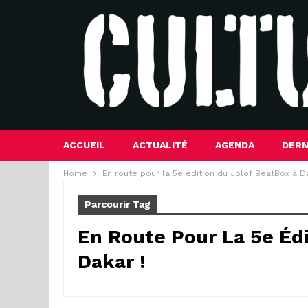
ACCUEIL
ACTUALITÉ
AGENDA
DERN
Home
En route pour la 5e édition du Jolof BeatBox à Da
Parcourir Tag
En Route Pour La 5e Édi
Dakar !