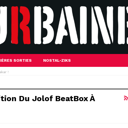
IÈRES SORTIES
NOSTAL-ZIKS
kar !
tion Du Jolof BeatBox À