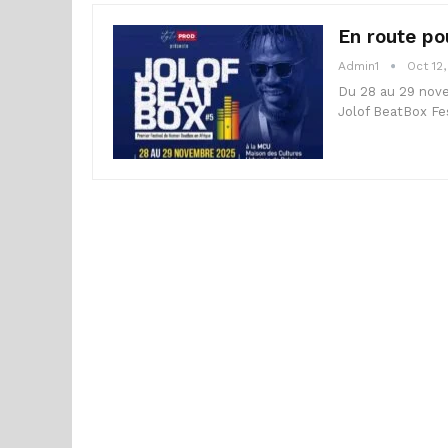
En route po
Admin1
Oct 12
Du 28 au 29 nove
Jolof BeatBox Fes