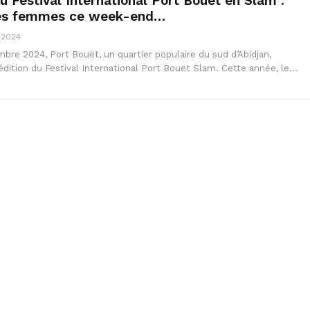
u Festival International Port Bouët en Slam :
les femmes ce week-end…
 2024
bre 2024, Port Bouët, un quartier populaire du sud d’Abidjan,
 édition du Festival International Port Bouët Slam. Cette année, le…