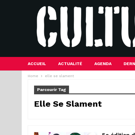
ACCUEIL
ACTUALITÉ
AGENDA
DERN
Home
elle se slament
Parcourir Tag
Elle Se Slament