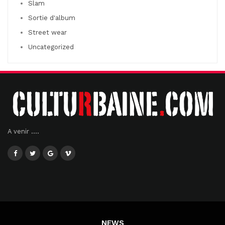
Slam
Sortie d'album
Street wear
Uncategorized
A venir ....
NEWS