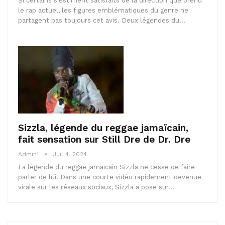
Si certains s'estiment satisfaits de la direction que prend
le rap actuel, les figures emblématiques du genre ne
partagent pas toujours cet avis. Deux légendes du…
Sizzla, légende du reggae jamaïcain,
fait sensation sur Still Dre de Dr. Dre
Admin1
Juil 4, 2024
La légende du reggae jamaïcain Sizzla ne cesse de faire
parler de lui. Dans une courte vidéo rapidement devenue
virale sur les réseaux sociaux, Sizzla a posé sur…