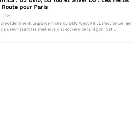
rica : DJ Dino, DJ You et Silver DJ : Les Héros
n Route pour Paris
, 2024
récédemment, la grande finale du DMC West Africa s'est tenue hier
bidjan, réunissant les meilleurs disc-jockeys de la région. Cet…