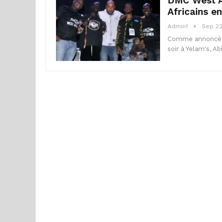
DMC West Af
Africains e
Admin1
Sep 22
Comme annoncé p
soir à Yelam's, A