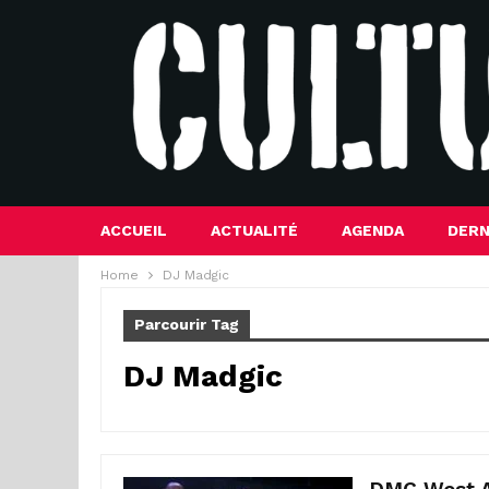
ACCUEIL
ACTUALITÉ
AGENDA
DERN
Home
DJ Madgic
Parcourir Tag
DJ Madgic