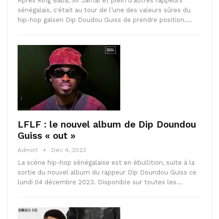
Après King Baba, Sir Jamal et plein d'autres rappeurs
sénégalais, c'était au tour de l’une des valeurs sûres du
hip-hop galsen Dip Doudou Guiss de prendre position.…
LFLF : le nouvel album de Dip Doundou
Guiss « out »
Admin1
Déc 4, 2023
La scène hip-hop sénégalaise est en ébullition, suite à la
sortie du nouvel album du rappeur Dip Doundou Guiss ce
lundi 04 décembre 2023. Disponible sur toutes les…