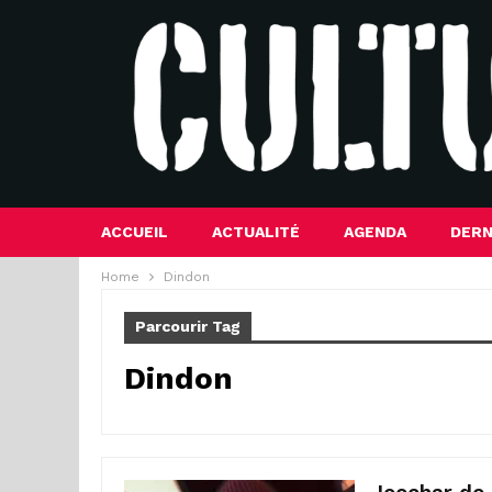
ACCUEIL
ACTUALITÉ
AGENDA
DERN
Home
Dindon
Parcourir Tag
Dindon