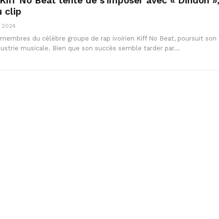
Kiff No Beat tente de s’imposer avec « Dindon »
 clip
, 2024
 membres du célèbre groupe de rap ivoirien Kiff No Beat, poursuit son
dustrie musicale. Bien que son succès semble tarder par…