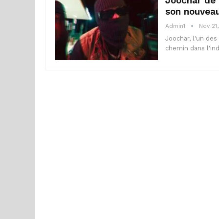
Joochar de 
son nouveau
Admin1
Nov 21
Joochar, l'un des
chemin dans l'in