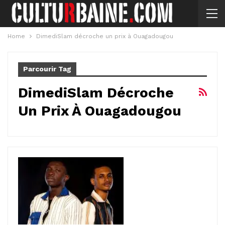
Home
DimediSlam décroche un prix à Ouagadougou
Parcourir Tag
DimediSlam Décroche
Un Prix À Ouagadougou