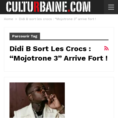
Home
Didi B sort les crocs : “Mojotrone 3” arrive fort !
Parcourir Tag
Didi B Sort Les Crocs :
“Mojotrone 3” Arrive Fort !