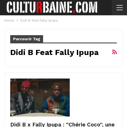
Home
Didi B feat Fally Ipupa
Parcourir Tag
Didi B Feat Fally Ipupa
Didi B x Fally Ipupa : “Chérie Coco”, une