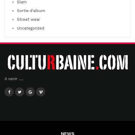
Slam
Sortie d'album
Street wear
Uncategorized
A venir ....
NEWS