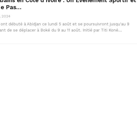
bains en Côte d’Ivoire : Un Événement Sportif et
Ne Pas…
, 2024
ont débuté à Abidjan ce lundi 5 août et se poursuivront jusqu'au 9
ant de se déplacer à Boké du 9 au 11 août. Initié par Titi Koné…