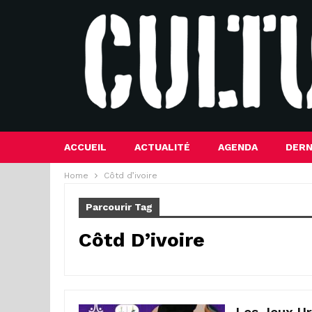
ACCUEIL
ACTUALITÉ
AGENDA
DERN
Home
Côtd d’ivoire
Parcourir Tag
Côtd D’ivoire