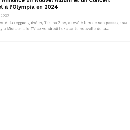
 Annonce un Nouvel Album et un Concert
l à l’Olympia en 2024
 2023
sté du reggae guinéen, Takana Zion, a révélé lors de son passage sur
ly à Midi sur Life TV ce vendredi l'excitante nouvelle de la…