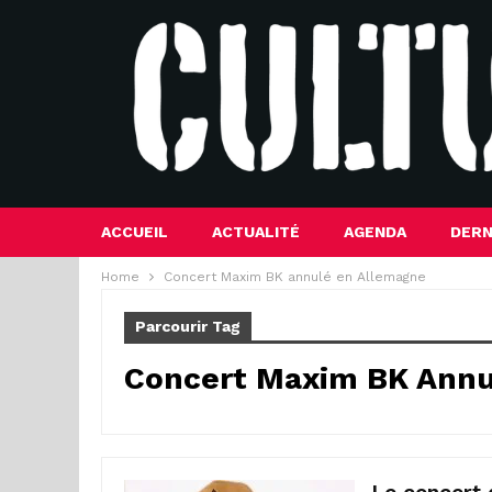
ACCUEIL
ACTUALITÉ
AGENDA
DERN
Home
Concert Maxim BK annulé en Allemagne
Parcourir Tag
Concert Maxim BK Annu