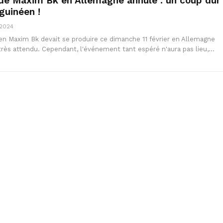
de Maxim Bk en Allemagne annulé : un coup dur
guinéen !
 2024
en Maxim Bk devait se produire ce dimanche 11 février en Allemagne
très attendu. Cependant, l'événement tant espéré n'aura pas lieu,…