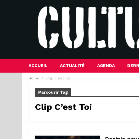
ACCUEIL
ACTUALITÉ
AGENDA
DERN
Home
Clip c’est toi
Parcourir Tag
Clip C’est Toi