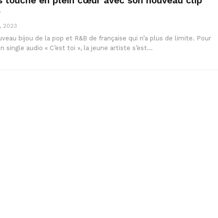
s touche en plein cœur avec son nouveau clip
»
, 2023
uveau bijou de la pop et R&B de française qui n’a plus de limite. Pour
 single audio « C’est toi », la jeune artiste s’est…