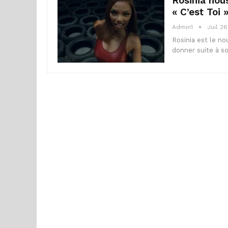
Rosinia nou
« C’est Toi 
Admin1
Juil 26
Rosinia est le no
donner suite à son