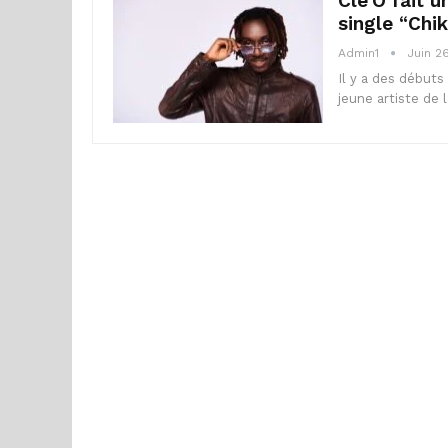
Clé’O fait 
single “Chik
Admin1
Juin 2
Il y a des débuts 
jeune artiste de 