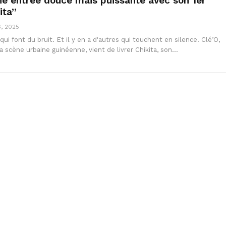
une entrée douce mais puissante avec son 1er
ita”
6, 2025
qui font du bruit. Et il y en a d'autres qui touchent en silence. Clé’O,
la scène urbaine guinéenne, vient de livrer Chikita, son…