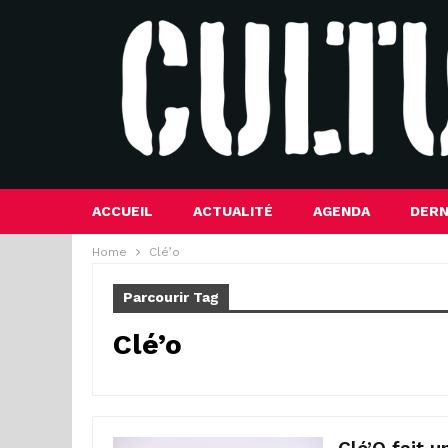
ACCUEIL
ACTUALITÉ
AGENDA
DERN
Home
Clé’o
Parcourir Tag
Clé’o