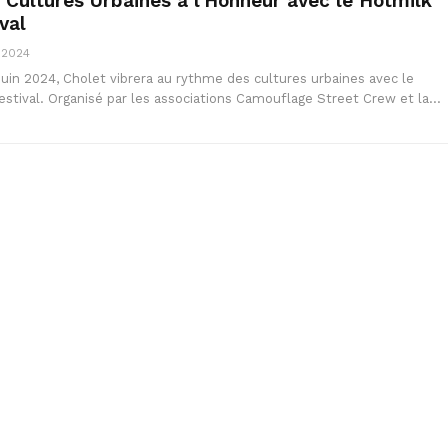
s Cultures Urbaines à l’Honneur avec le Hotmilk
val
, 2024
uin 2024, Cholet vibrera au rythme des cultures urbaines avec le
estival. Organisé par les associations Camouflage Street Crew et la…