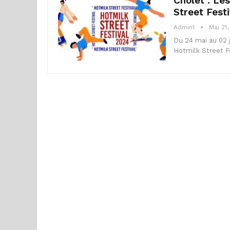
Cholet : Le
Street Festi
Admin1
Mai 21
Du 24 mai au 02 j
Hotmilk Street F