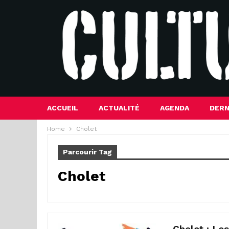
ACCUEIL
ACTUALITÉ
AGENDA
DERN
Home
Cholet
Parcourir Tag
Cholet