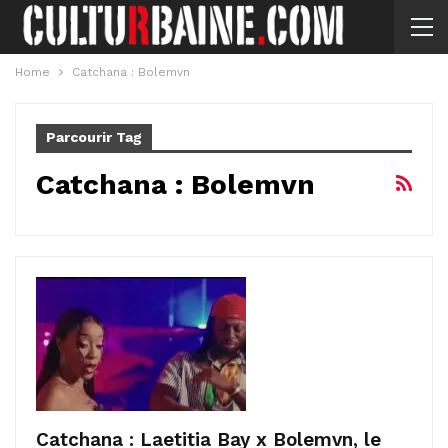
Home
Catchana : Bolemvn
Parcourir Tag
Catchana : Bolemvn
Catchana : Laetitia Bay x Bolemvn, le