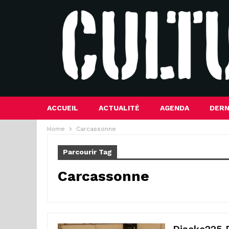
ACCUEIL
ACTUALITÉ
AGENDA
DERN
Home
Carcassonne
Parcourir Tag
Carcassonne