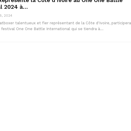
eprésente la Côte d’Ivoire au One One Battle
al 2024 à…
8, 2024
tboxer talentueux et fier représentant de la Côte d'Ivoire, participera
u festival One One Battle International qui se tiendra à…