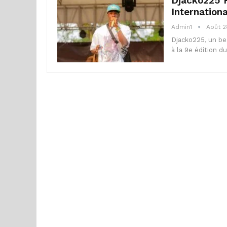
Djacko225 R
Internation
Admin1
Août 2
Djacko225, un bea
à la 9e édition d